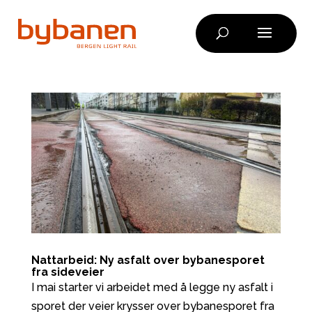
Skip
to
content
Nattarbeid: Ny asfalt over bybanesporet
fra sideveier
I mai starter vi arbeidet med å legge ny asfalt i
sporet der veier krysser over bybanesporet fra