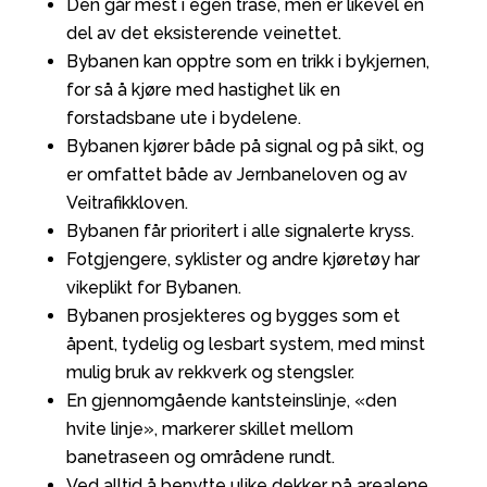
Den går mest i egen trase, men er likevel en
del av det eksisterende veinettet.
Bybanen kan opptre som en trikk i bykjernen,
for så å kjøre med hastighet lik en
forstadsbane ute i bydelene.
Bybanen kjører både på signal og på sikt, og
er omfattet både av Jernbaneloven og av
Veitrafikkloven.
Bybanen får prioritert i alle signalerte kryss.
Fotgjengere, syklister og andre kjøretøy har
vikeplikt for Bybanen.
Bybanen prosjekteres og bygges som et
åpent, tydelig og lesbart system, med minst
mulig bruk av rekkverk og stengsler.
En gjennomgående kantsteinslinje, «den
hvite linje», markerer skillet mellom
banetraseen og områdene rundt.
Ved alltid å benytte ulike dekker på arealene