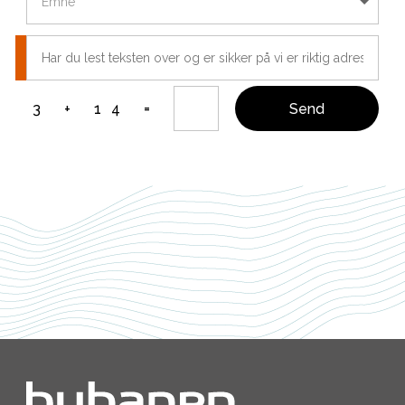
Har
du
lest
teksten
=
Send
3 + 14
over
og
er
sikker
på
vi
er
riktig
adressat?