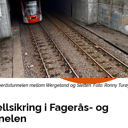
 Fageråstunnelen mellom Wergeland og Sletten.
Foto: Ronny Tur
jellsikring i Fagerås- og
nelen