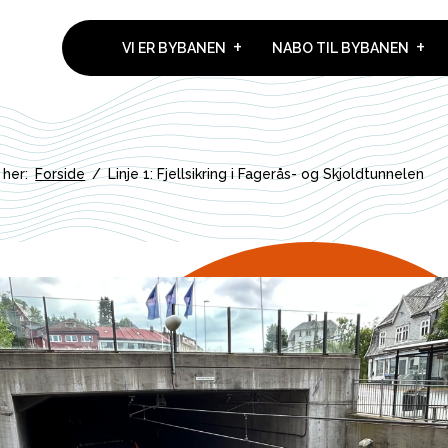
VI ER BYBANEN
NABO TIL BYBANEN
 her:
Forside
/
Linje 1: Fjellsikring i Fagerås- og Skjoldtunnelen