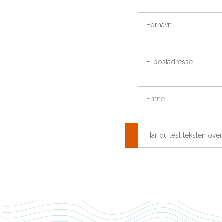
Fornavn
E-
postadresse
Emne
Har
du
lest
teksten
over
og
er
sikker
på
vi