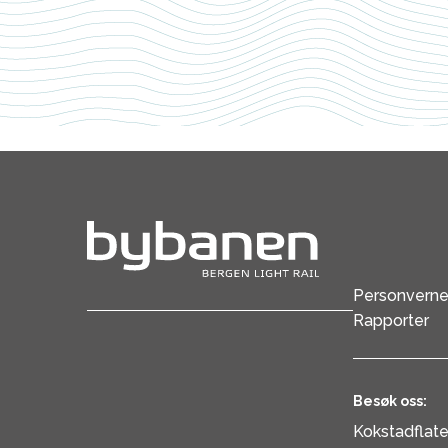
er
riktig
adressat?
Personverne
Rapporter
Besøk oss:
Kokstadflat