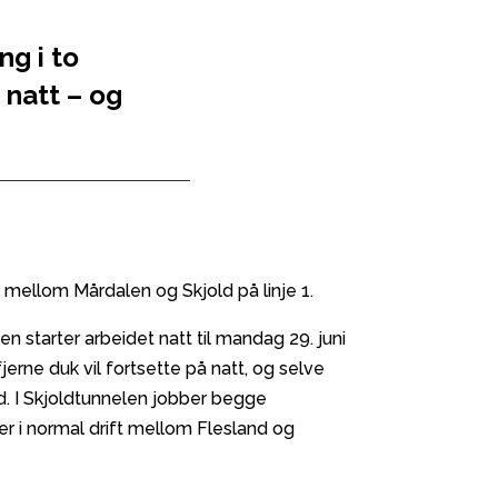
ng i to
 natt – og
 mellom Mårdalen og Skjold på linje 1.
n starter arbeidet natt til mandag 29. juni
rne duk vil fortsette på natt, og selve
d. I Skjoldtunnelen jobber begge
er i normal drift mellom Flesland og