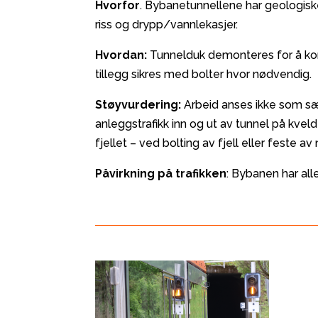
Hvorfor
. Bybanetunnellene har geologiske 
riss og drypp/vannlekasjer.
Hvordan:
Tunnelduk demonteres for å komme
tillegg sikres med bolter hvor nødvendig.
Støyvurdering:
Arbeid anses ikke som sæ
anleggstrafikk inn og ut av tunnel på kvel
fjellet – ved bolting av fjell eller feste av
Påvirkning på trafikken
: Bybanen har al