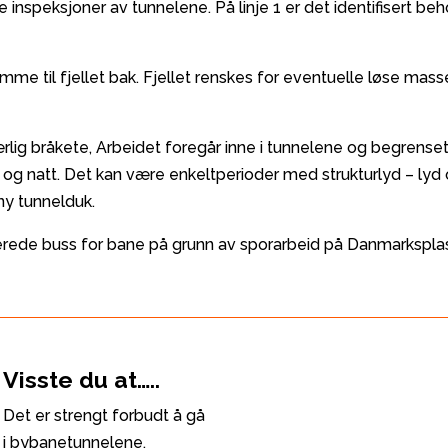
inspeksjoner av tunnelene. På linje 1 er det identifisert beh
 til fjellet bak. Fjellet renskes for eventuelle løse masser.
rlig bråkete, Arbeidet foregår inne i tunnelene og begrense
d og natt. Det kan være enkeltperioder med strukturlyd – lyd
 ny tunnelduk.
lerede buss for bane på grunn av sporarbeid på Danmarkspl
Visste du at…..
Det er strengt forbudt å gå
i bybanetunnelene.