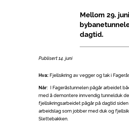
Mellom 29. juni 
bybanetunneler 
dagtid.
Publisert 14. juni
Hva:
Fjellsikring av vegger og tak i Fage
Når
: I Fageråstunnelen pågår arbeidet båd
med å demontere innvendig tunnelduk der d
fjellsikringsarbeidet pågår på dagtid sid
arbeidslag som jobber med duk og fjellsik
Slettebakken.