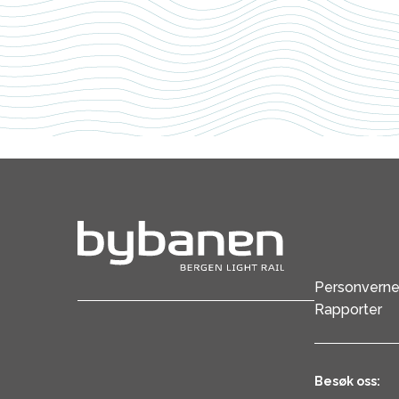
vi
er
riktig
adressat?
Personverne
Rapporter
Besøk oss: