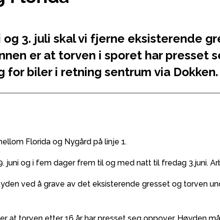
 og 3. juli skal vi fjerne eksisterende gr
nnen er at torven i sporet har presset s
for biler i retning sentrum via Dokken.
mellom Florida og Nygård på linje 1.
29. juni og i fem dager frem til og med natt til fredag 3.juni. 
yden ved å grave av det eksisterende gresset og torven under
tter at torven etter 16 år har presset seg oppover. Høyden m