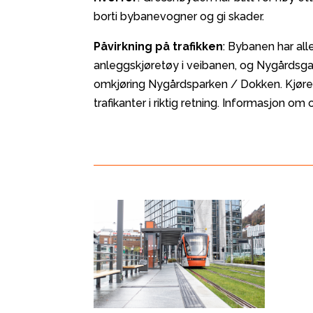
borti bybanevogner og gi skader.
Påvirkning på trafikken
: Bybanen har al
anleggskjøretøy i veibanen, og Nygårdsga
omkjøring Nygårdsparken / Dokken. Kjørefel
trafikanter i riktig retning. Informasjon 