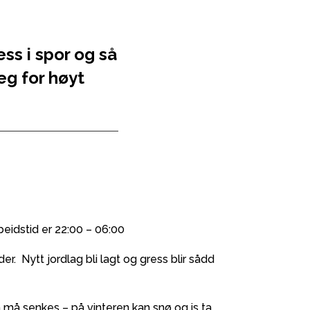
ess i spor og så
eg for høyt
Arbeidstid er 22:00 – 06:00
. Nytt jordlag bli lagt og gress blir sådd
å må senkes – på vinteren kan snø og is ta