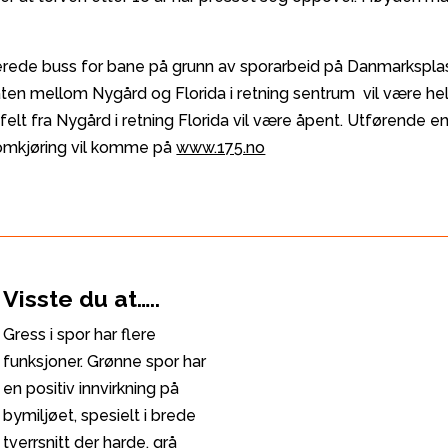
lerede buss for bane på grunn av sporarbeid på Danmarkspla
ten mellom Nygård og Florida i retning sentrum vil være hel
t fra Nygård i retning Florida vil være åpent. Utførende ent
om omkjøring vil komme på
www.175.no
Visste du at…..
Gress i spor har flere
funksjoner. Grønne spor har
en positiv innvirkning på
bymiljøet, spesielt i brede
tverrsnitt der harde, grå