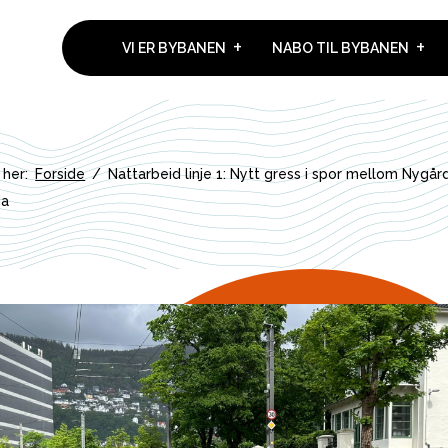
VI ER BYBANEN
NABO TIL BYBANEN
 her:
Forside
/
Nattarbeid linje 1: Nytt gress i spor mellom Nygår
da