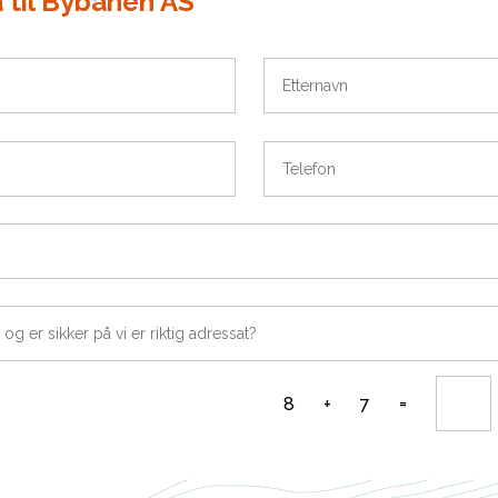
 til Bybanen AS
Etternavn
Telefon
=
8 + 7