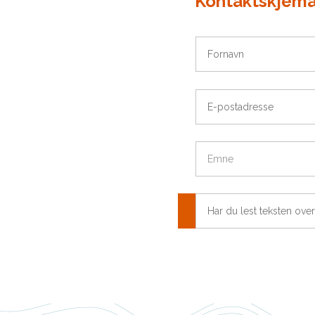
Kontaktskjema
Fornavn
E-
postadresse
Emne
Har
du
lest
teksten
over
og
er
sikker
på