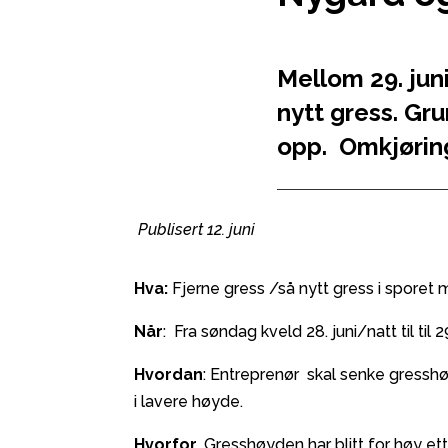
Mellom 29. juni
nytt gress. Gru
opp. Omkjøring 
Publisert 12. juni
Hva:
Fjerne gress /så nytt gress i sporet 
Når
: Fra søndag kveld 28. juni/natt til til 
Hvordan
: Entreprenør skal senke gresshø
i lavere høyde.
Hvorfor
. Gresshøyden har blitt for høy e