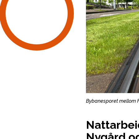
Bybanesporet mellom F
Nattarbeid
Nygård og