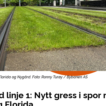
lorida og Nygård.
Foto: Ronny Turøy / Bybanen AS
 linje 1: Nytt gress i spo
 Florida