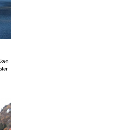
kken
sler