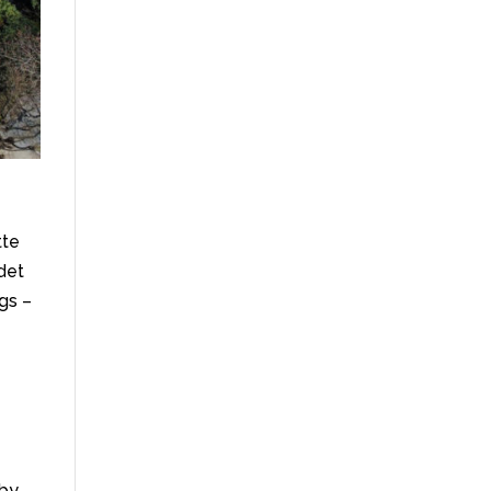
tte
det
gs –
 by