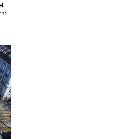
et
sent.