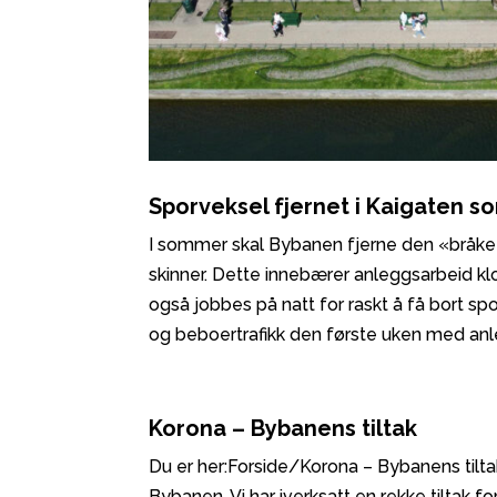
Sporveksel fjernet i Kaigaten 
I sommer skal Bybanen fjerne den «bråke
skinner. Dette innebærer anleggsarbeid kl
også jobbes på natt for raskt å få bort sp
og beboertrafikk den første uken med anl
Korona – Bybanens tiltak
Du er her:Forside/Korona – Bybanens tilt
Bybanen. Vi har iverksatt en rekke tiltak fo