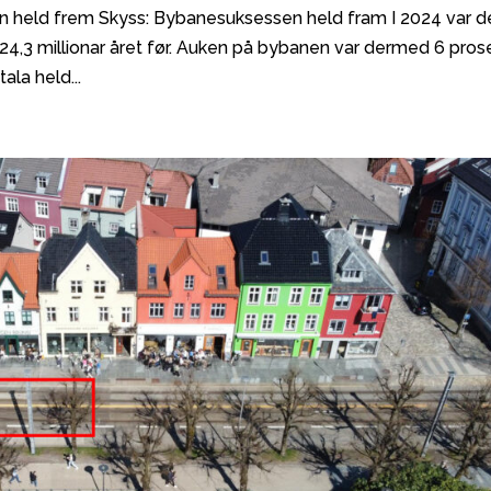
n held frem Skyss: Bybanesuksessen held fram I 2024 var d
t 24,3 millionar året før. Auken på bybanen var dermed 6 pro
ala held...