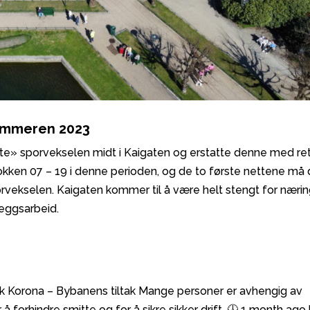
sommeren 2023
te» sporvekselen midt i Kaigaten og erstatte denne med re
okken 07 – 19 i denne perioden, og de to første nettene må 
orvekselen. Kaigaten kommer til å være helt stengt for nærin
eggsarbeid.
ak Korona – Bybanens tiltak Mange personer er avhengig av
r å forhindre smitte og for å sikre sikker drift. 🕓 1 month ago