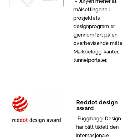
– Juryen mener at
målsettingene i
prosjektets
designprogram er
gjennomført på en
overbevisende måte.
Markbelegg, kanter,
tunnelportaler,
plattformer, lêskur,
kontaktledningsmaster
m.m har god form,
farge og materialbruk
Reddot design
og utgjør til sammen
award
en helhetlig design
Fuggibaggi Design
har blitt tildelt den
internasjonale