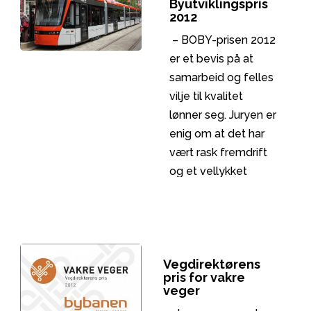
Byutviklingspris
serie med stamlinjer
2012
for buss. Juryen
– BOBY-prisen 2012
mener at
er et bevis på at
samarbeidet
samarbeid og felles
mellom de
vilje til kvalitet
involverte aktørene
lønner seg. Juryen er
har bidratt til å
enig om at det har
utvikle et attraktivt
vært rask fremdrift
kollektivtilbud til
og et vellykket
befolkningen.
resultat.
Vegdirektørens
pris for vakre
veger