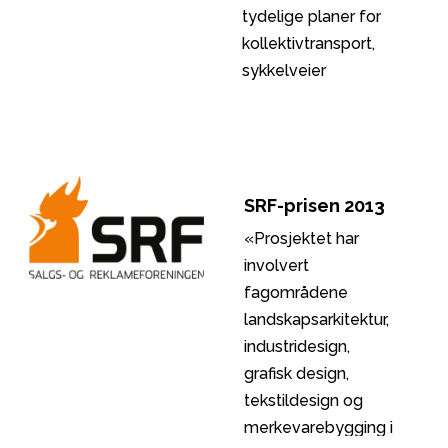
tydelige planer for
kollektivtransport,
sykkelveier
og gående. Gjennom
en målrettet og klar
strategi viser
hvordan en stor
SRF-prisen 2013
norsk by kan utvikle
bymessige boliger
«Prosjektet har
med god tetthet og
involvert
samtidig en
fagområdene
menneskelig
landskapsarkitektur,
målestokk i
industridesign,
tilknytning til en
grafisk design,
senterstruktur
tekstildesign og
knyttet til
merkevarebygging i