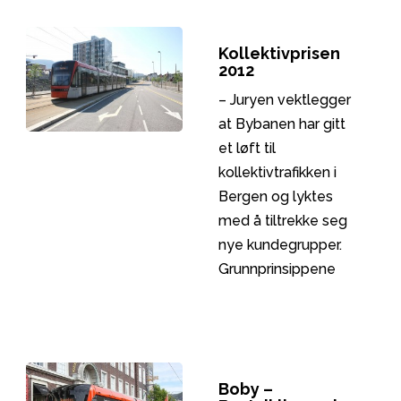
lidenskap – som
bare denne byen
Kollektivprisen
kan oppdrive.
2012
– Juryen vektlegger
at Bybanen har gitt
et løft til
kollektivtrafikken i
Bergen og lyktes
med å tiltrekke seg
nye kundegrupper.
Grunnprinsippene
fra Bybanen med
gjenkjennelig profil,
fast trasê og høy
frekvens er
Boby –
videreført på en