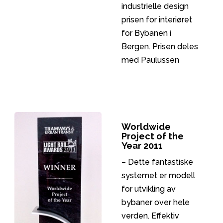
industrielle design
prisen for interiøret
for Bybanen i
Bergen. Prisen deles
med Paulussen
Design & Consulting
fra Tyskland.
Utformingen av
bybanens interiør
Worldwide
var en del av det
Project of the
totale
Year 2011
designprogrammet
– Dette fantastiske
utviklet for
systemet er modell
Bybanen.
for utvikling av
Designgruppen bak
bybaner over hele
designet besto av
verden. Effektiv
Fuggibaggi Design,