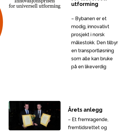
utforming
– Bybanen er et
modig, innovativt
prosjekt i norsk
målestokk. Den tilbyr
en transportløsning
som alle kan bruke
på en likeverdig
måte. Bybanen har
oppfylt ambisjonen
om å bli
bergensernes
foretrukne offentlige
Årets anlegg
transportmiddel. Den
– Et fremragende,
påvirker bybildet på
fremtidsrettet og
en positiv måte.