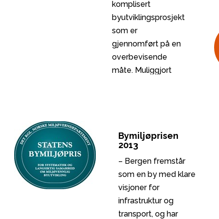
komplisert
byutviklingsprosjekt
som er
gjennomført på en
overbevisende
måte. Muliggjort
ved et spleiselag
mellom stat, fylke,
kommune og
trafikantene ved
Bymiljøprisen
bompenger
2013
– Bergen fremstår
som en by med klare
visjoner for
infrastruktur og
transport, og har