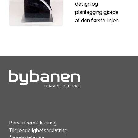
design og
Cubus Architects og
planlegging gjorde
kontrapunkt fra
at den første linjen
Danmark.
ble realisert på bare
to år, innenfor
tidsplanen og
innenfor budsjett.
Den har allerede
forbigått alle
forventninger om
passasjerutvikling,
og enda mer viktig;
blitt et landemerke
for regionen.
Personvernerklæring
Tilgjengelighetserklæring