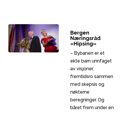
bærekraftig
tillegg til
infrastruktur som
markedsføring
utbygging av
rettet mot
Bybanen
trafikantene. Alt fra
Bergen
uniformer,
Næringsråd
plattformer,
«Hipsing»
billettautomater og
– Bybanen er et
vogner er
ekte barn unnfaget
gjennomført med
av visjoner,
god form, farge og
fremtidsro sammen
materialbruk som
med skepsis og
utgjør til sammen en
nøkterne
helhetlig design»
beregninger. Og
båret frem under en
salig engasjert
krangel – og